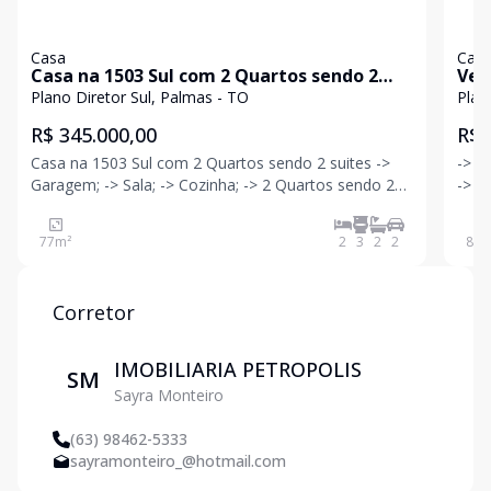
Casa
Cas
Casa na 1503 Sul com 2 Quartos sendo 2
Ven
suites
1 s
Plano Diretor Sul, Palmas - TO
Plan
R$ 345.000,00
R$ 
Casa na 1503 Sul com 2 Quartos sendo 2 suites ->
-> Garage
Garagem; -> Sala; -> Cozinha; -> 2 Quartos sendo 2
-> Banheiro 
suite; -> Banheiro social; -> Área
Quar
77
m²
2
3
2
2
85
m
Corretor
IMOBILIARIA PETROPOLIS
SM
Sayra Monteiro
(63) 98462-5333
sayramonteiro_@hotmail.com