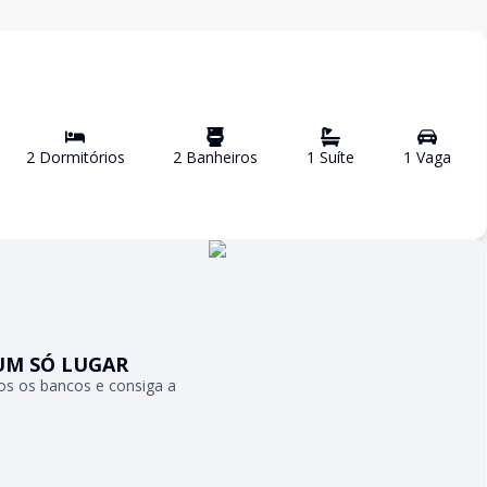
2
Dormitório
s
2
Banheiro
s
1
Suíte
1
Vaga
UM SÓ LUGAR
s os bancos e consiga a