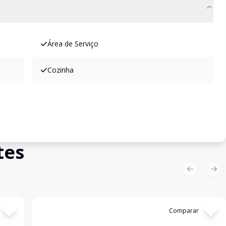
Área de Serviço
Cozinha
tes
Previous sl
Nex
Cód:
1164
Comparar