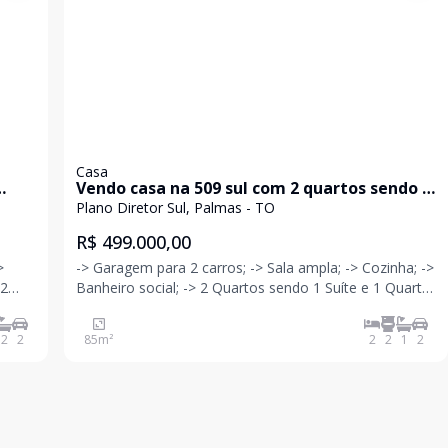
Casa
Vendo casa na 509 sul com 2 quartos sendo 1
suíte , com 85m²
Plano Diretor Sul, Palmas - TO
R$ 499.000,00
-> Garagem para 2 carros; -> Sala ampla; -> Cozinha; ->
Banheiro social; -> 2 Quartos sendo 1 Suíte e 1 Quarto
ligado com banheiro social;
2
2
85
m²
2
2
1
2