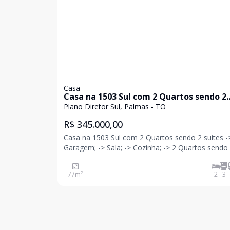
Casa
Casa na 1503 Sul com 2 Quartos sendo 2
suites
Plano Diretor Sul, Palmas - TO
R$ 345.000,00
Casa na 1503 Sul com 2 Quartos sendo 2 suites ->
Garagem; -> Sala; -> Cozinha; -> 2 Quartos sendo 2
suite; -> Banheiro social; -> Área
77
m²
2
3