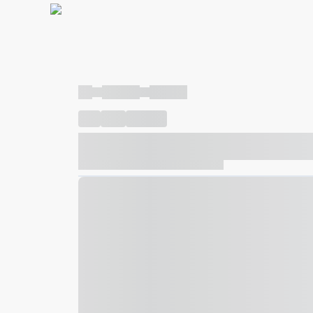
----
----- -----
----- -----
----
-----
---- ------
----- ----- -- ------ ---- ---- -- ---
----- ----- -- ------ ----- ----- -- ------