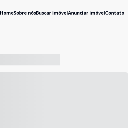
Home
Sobre nós
Buscar imóvel
Anunciar imóvel
Contato
-- ----- ----- --- ------