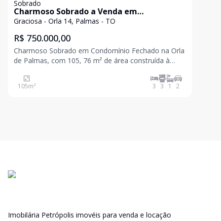
Sobrado
Charmoso Sobrado a Venda em
Condomínio fechado na Orla de Palmas 3
Graciosa - Orla 14, Palmas - TO
quartos sendo 1 suíte, 105,76 m² de área
R$ 750.000,00
construída por R$ 750 Mil Palmas/TO
Charmoso Sobrado em Condomínio Fechado na Orla
de Palmas, com 105, 76 m² de área construída à
venda por R$ 750.000,00.-> 3 quartos rico em moveis
pla
105
m²
3
3
1
2
Imobilária Petrópolis imovéis para venda e locação