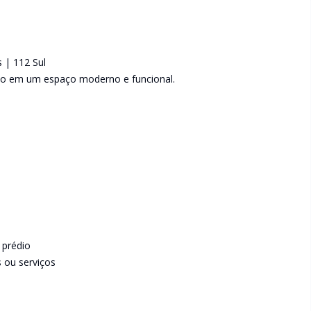
 | 112 Sul
cio em um espaço moderno e funcional.
 prédio
s ou serviços