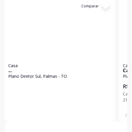
Cód:
1056
Comparar
Có
Casa
Cas
...
Cas
suí
Plano Diretor Sul, Palmas - TO
Plan
m² 
R$ 
Dir
Casa
212,2
cobe
212