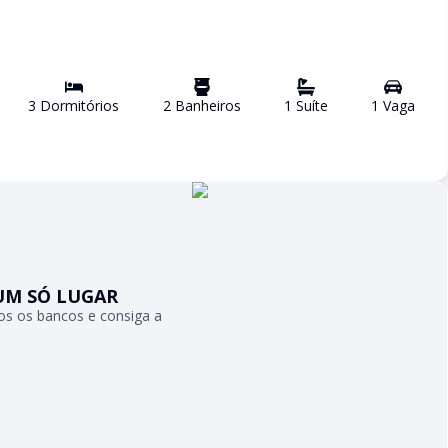
3
Dormitório
s
2
Banheiro
s
1
Suíte
1
Vaga
UM SÓ LUGAR
s os bancos e consiga a