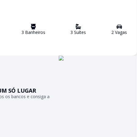
3
Banheiro
s
3
Suíte
s
2
Vaga
s
UM SÓ LUGAR
s os bancos e consiga a