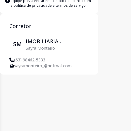
equipe possa entrar em contato de acordo com
a
política de privacidade e termos de serviço
Corretor
IMOBILIARIA
SM
Sayra Monteiro
PETROPOLIS
(63) 98462-5333
sayramonteiro_@hotmail.com