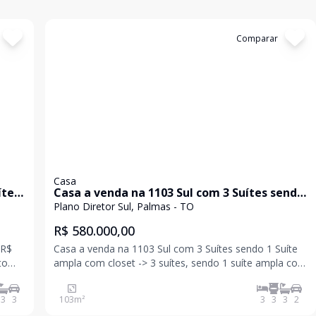
Cód:
1207
Comparar
Casa
ítes
Casa a venda na 1103 Sul com 3 Suítes sendo
1 Suíte ampla com closet
Plano Diretor Sul, Palmas - TO
R$ 580.000,00
 R$
Casa a venda na 1103 Sul com 3 Suítes sendo 1 Suíte
ampla com closet -> 3 suítes, sendo 1 suíte ampla com
m
closet e duas suítes americanas; -> C
3
3
103
m²
3
3
3
2
ch