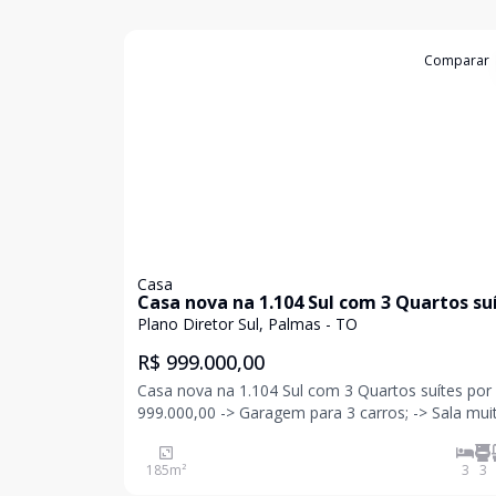
Cód:
1101
Comparar
Casa
Casa nova na 1.104 Sul com 3 Quartos su
por R$ 999.000,00
Plano Diretor Sul, Palmas - TO
R$ 999.000,00
Casa nova na 1.104 Sul com 3 Quartos suítes por
999.000,00 -> Garagem para 3 carros; -> Sala muito
ampla com pé direito alto com porta e janelas e
veneziana de alumínio; -> Sala de jantar ampla; ->
185
m²
3
3
Cozinha junta com área gourmet completa com 