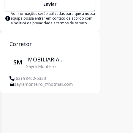
Enviar
As informações serão utilizadas para que a nossa
equipe possa entrar em contato de acordo com
a
política de privacidade e termos de serviço
Corretor
IMOBILIARIA
SM
Sayra Monteiro
PETROPOLIS
(63) 98462-5333
sayramonteiro_@hotmail.com