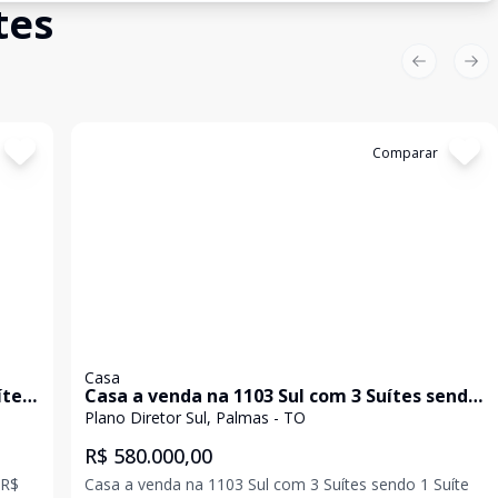
tes
Previous sl
Nex
Cód:
1207
Comparar
Casa
ítes
Casa a venda na 1103 Sul com 3 Suítes sendo
1 Suíte ampla com closet
Plano Diretor Sul, Palmas - TO
R$ 580.000,00
 R$
Casa a venda na 1103 Sul com 3 Suítes sendo 1 Suíte