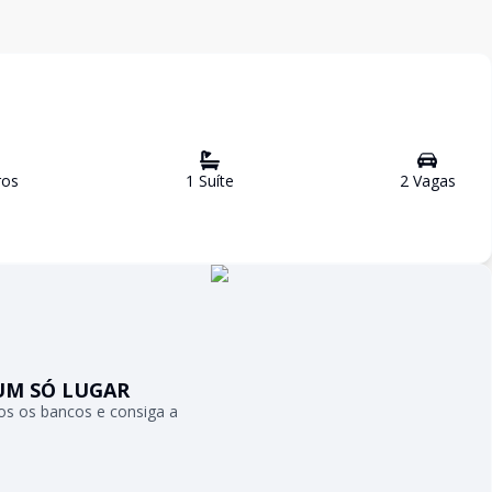
ro
s
1
Suíte
2
Vaga
s
UM SÓ LUGAR
s os bancos e consiga a