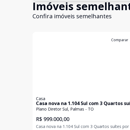
Imóveis semelhan
Confira imóveis semelhantes
Cód:
1101
Comparar
Casa
Casa nova na 1.104 Sul com 3 Quartos su
por R$ 999.000,00
Plano Diretor Sul, Palmas - TO
R$ 999.000,00
Casa nova na 1.104 Sul com 3 Quartos suítes por