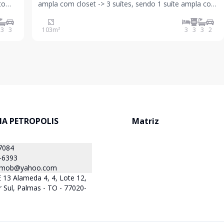
ampla com closet -> 3 suítes, sendo 1 suíte ampla com
m
closet e duas suítes americanas; -> C
3
3
103
m²
3
3
3
2
ch
IA PETROPOLIS
Matriz
7084
-6393
simob@yahoo.com
13 Alameda 4, 4, Lote 12,
r Sul, Palmas - TO - 77020-