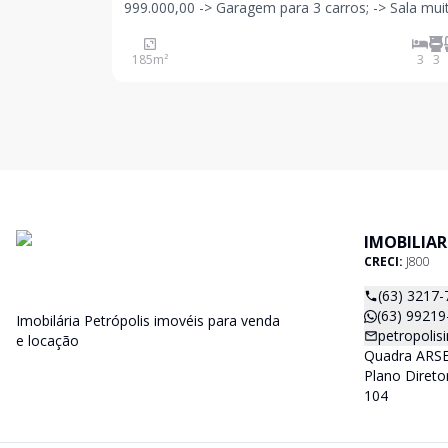
999.000,00 -> Garagem para 3 carros; -> Sala muito
ampla com pé direito alto com porta e janelas e
veneziana de alumínio; -> Sala de jantar ampla; ->
185
m²
3
3
Cozinha junta com área gourmet completa com 
IMOBILIAR
CRECI:
J800
(63) 3217-
(63) 99219
Imobilária Petrópolis imovéis para venda
petropoli
e locação
Quadra ARSE 
Plano Direto
104