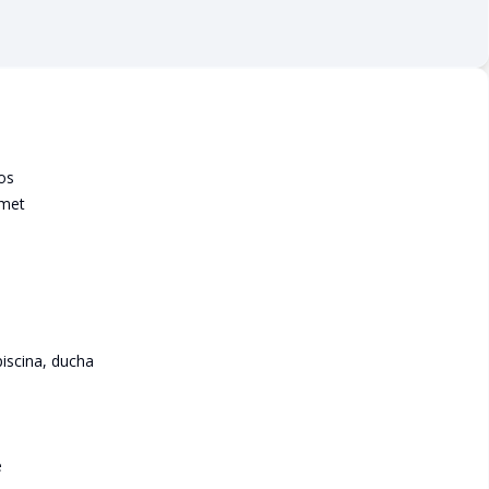
os
rmet
iscina, ducha
e