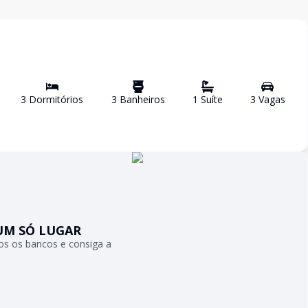
3
Dormitório
s
3
Banheiro
s
1
Suíte
3
Vaga
s
UM SÓ LUGAR
s os bancos e consiga a