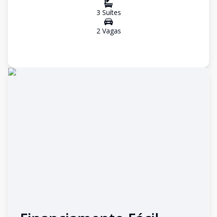
3
Suíte
s
2
Vaga
s