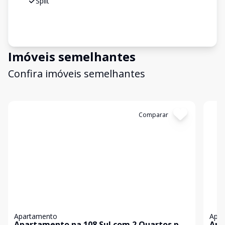
Split
Imóveis semelhantes
Confira imóveis semelhantes
Cód:
1127
Comparar
Có
Apartamento
Apa
Apartamento na 108 Sul com 2 Quartos por
Apa