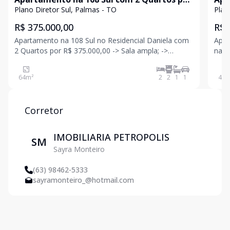
R$ 375.000,00
Pal
Plano Diretor Sul, Palmas - TO
Plan
R$ 375.000,00
R$ 
Apartamento na 108 Sul no Residencial Daniela com
Apar
2 Quartos por R$ 375.000,00 -> Sala ampla; ->
na 806 Sul -> Sala; -
Cozinha com armários na pia e fogão; -> 2 Quartos
Banheiro Socia
com sacadas sendo 1 suíte; -> Banheiro social com
garagem; -> Condomínio 
64
m²
2
2
1
1
46
m
box; -> 1 Vaga de garagem coberta; -> Área de
com 
Corretor
IMOBILIARIA PETROPOLIS
SM
Sayra Monteiro
(63) 98462-5333
sayramonteiro_@hotmail.com