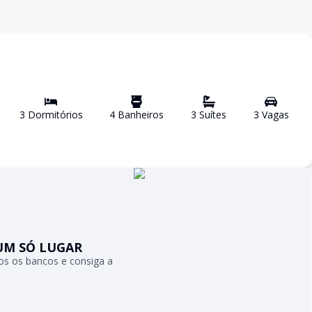
3
Dormitório
s
4
Banheiro
s
3
Suíte
s
3
Vaga
s
UM SÓ LUGAR
s os bancos e consiga a