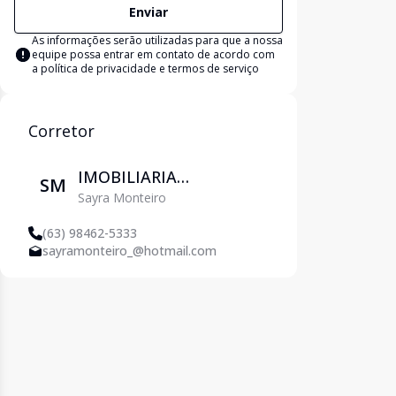
Enviar
As informações serão utilizadas para que a nossa
equipe possa entrar em contato de acordo com
a
política de privacidade e termos de serviço
Corretor
IMOBILIARIA
SM
Sayra Monteiro
PETROPOLIS
(63) 98462-5333
sayramonteiro_@hotmail.com